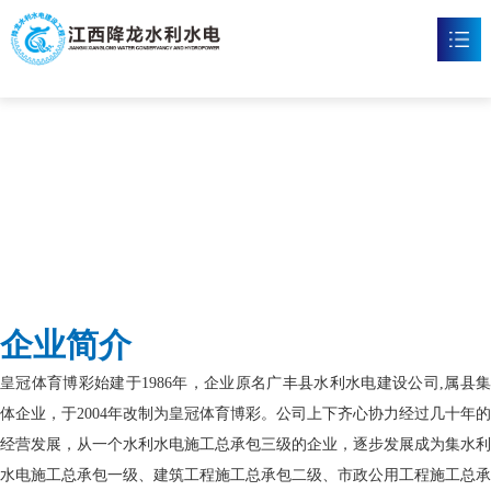
皇冠博彩
首页
皇冠博彩

新闻资讯

工程案例

企业文化

企业简介
皇冠体育博彩

皇冠体育博彩始建于1986年，企业原名广丰县水利水电建设公司,属县集
联系我们

体企业，于2004年改制为皇冠体育博彩。公司上下齐心协力经过几十年的
经营发展，从一个水利水电施工总承包三级的企业，逐步发展成为集水利
水电施工总承包一级、建筑工程施工总承包二级、市政公用工程施工总承