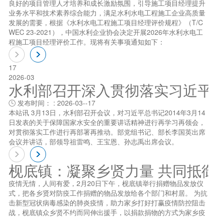
良好的项目管理人才培养和成长激励氛围，引导施工项目经理提升
业务水平和技术素养综合能力，满足水利水电工程施工企业高质量
发展的需要，根据《水利水电工程施工项目经理评价规程》（T/C
WEC 23-2021），中国水利企业协会决定开展2026年水利水电工
程施工项目经理评价工作。现将有关事项通知如下：
17
2026-03
水利部召开深入贯彻落实习近平总书
发布时间： : 2026-03--17

本站讯 3月13日，水利部召开会议，对习近平总书记2014年3月14
日发表的关于保障国家水安全的重要讲话精神进行再学习再领会，
对贯彻落实工作进行再部署再推动。部党组书记、部长李国英出席
会议并讲话，部领导祖雷鸣、王宝恩、孙志禹出席会议。
枧底镇：凝聚乡贤力量 共同抵
疫情无情，人间有爱，2月20日下午，枧底镇举行捐赠物品发放仪
式，把各乡贤对防疫工作捐赠的物品发放给各个部门和村居。 为抗
击新型冠状病毒感染的肺炎疫情，助力家乡打好打赢疫情防控阻击
战，枧底镇众乡贤不约而同伸出援手，以捐款捐物的方式为家乡疫