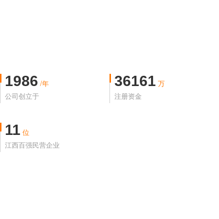
1986
36161
/年
万
公司创立于
注册资金
11
位
江西百强民营企业