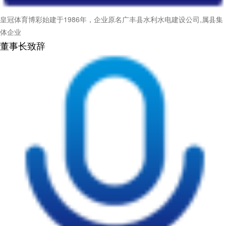
皇冠体育博彩始建于1986年，企业原名广丰县水利水电建设公司,属县集
体企业
董事长致辞