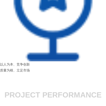
以人为本、竞争创新
质量为根、立足市场
PROJECT PERFORMANCE