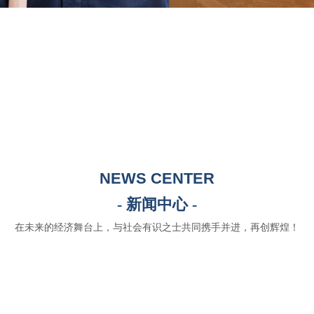
NEWS CENTER
- 新闻中心 -
在未来的经济舞台上，与社会有识之士共同携手并进，再创辉煌！