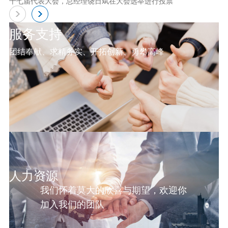
十七届代表大会，总经理饶日斌在大会选举进行投票
服务支持
团结奉献、求精务实、开拓创新、勇攀高峰
人力资源
我们怀着莫大的欣喜与期望，欢迎你
加入我们的团队