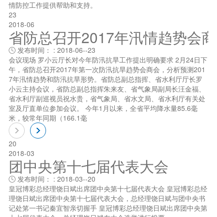
情防控工作提供帮助和支持。
23
2018-06
省防总召开2017年汛情趋势会
发布时间： : 2018-06--23

会议现场 罗小云厅长对今年防汛抗旱工作提出明确要求 2月24日下
午，省防总召开2017年第一次防汛抗旱趋势会商会，分析预测201
7年汛情趋势和防汛抗旱形势。省防总副总指挥、省水利厅厅长罗
小云主持会议，省防总副总指挥朱来友、省气象局副局长汪金福、
省水利厅副巡视员祝水贵，省气象局、省水文局、省水利厅有关处
室及厅直单位参加会议。 今年1月以来，全省平均降水量85.6毫
米，较常年同期（166.1毫
20
2018-03
团中央第十七届代表大会
发布时间： : 2018-03--20

皇冠博彩总经理饶日斌出席团中央第十七届代表大会 皇冠博彩总经
理饶日斌出席团中央第十七届代表大会，总经理饶日斌与团中央书
记处笫一书记秦宜智亲切握手 皇冠博彩总经理饶日斌出席团中央第