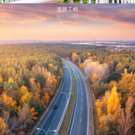
道路工程
ROAD ENGINEERING
MORE