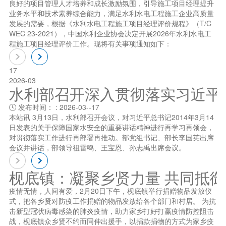
良好的项目管理人才培养和成长激励氛围，引导施工项目经理提升
业务水平和技术素养综合能力，满足水利水电工程施工企业高质量
发展的需要，根据《水利水电工程施工项目经理评价规程》（T/C
WEC 23-2021），中国水利企业协会决定开展2026年水利水电工
程施工项目经理评价工作。现将有关事项通知如下：
17
2026-03
水利部召开深入贯彻落实习近平总书
发布时间： : 2026-03--17

本站讯 3月13日，水利部召开会议，对习近平总书记2014年3月14
日发表的关于保障国家水安全的重要讲话精神进行再学习再领会，
对贯彻落实工作进行再部署再推动。部党组书记、部长李国英出席
会议并讲话，部领导祖雷鸣、王宝恩、孙志禹出席会议。
枧底镇：凝聚乡贤力量 共同抵
疫情无情，人间有爱，2月20日下午，枧底镇举行捐赠物品发放仪
式，把各乡贤对防疫工作捐赠的物品发放给各个部门和村居。 为抗
击新型冠状病毒感染的肺炎疫情，助力家乡打好打赢疫情防控阻击
战，枧底镇众乡贤不约而同伸出援手，以捐款捐物的方式为家乡疫