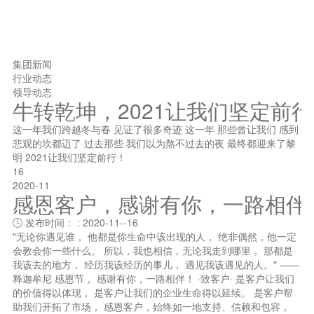
集团新闻
行业动态
领导动态
牛转乾坤，2021让我们坚定前
这一年我们跨越冬与春 见证了很多奇迹 这一年 那些曾让我们 感到
悲观的坎都迈了 过去那些 我们以为熬不过去的夜 最终都迎来了黎
明 2021让我们坚定前行！
16
2020-11
感恩客户，感谢有你，一路相伴
发布时间： : 2020-11--16

"无论你遇见谁， 他都是你生命中该出现的人， 绝非偶然，他一定
会教会你一些什么。 所以，我也相信，无论我走到哪里， 那都是
我该去的地方， 经历我该经历的事儿， 遇见我该遇见的人。" ——
释迦牟尼 感恩节， 感谢有你，一路相伴！ ·致客户· 是客户让我们
的价值得以体现， 是客户让我们的企业生命得以延续。 是客户帮
助我们开拓了市场， 感恩客户，始终如一地支持、信赖和包容，