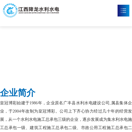
皇冠博彩
首页
皇冠博彩

新闻资讯

工程案例

企业文化

企业简介
皇冠体育博彩

皇冠博彩始建于1986年，企业原名广丰县水利水电建设公司,属县集体企
联系我们

业，于2004年改制为皇冠博彩。公司上下齐心协力经过几十年的经营发
展，从一个水利水电施工总承包三级的企业，逐步发展成为集水利水电施
工总承包一级、建筑工程施工总承包二级、市政公用工程施工总承包二