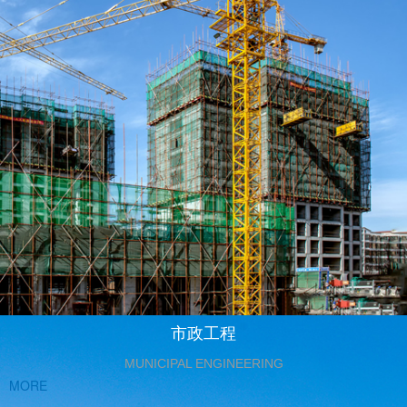
市政工程
MUNICIPAL ENGINEERING
MORE