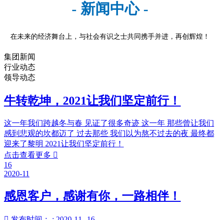
- 新闻中心 -
在未来的经济舞台上，与社会有识之士共同携手并进，再创辉煌！
集团新闻
行业动态
领导动态
牛转乾坤，2021让我们坚定前行！
这一年我们跨越冬与春 见证了很多奇迹 这一年 那些曾让我们
感到悲观的坎都迈了 过去那些 我们以为熬不过去的夜 最终都
迎来了黎明 2021让我们坚定前行！
点击查看更多

16
2020-11
感恩客户，感谢有你，一路相伴！

发布时间： : 2020-11--16