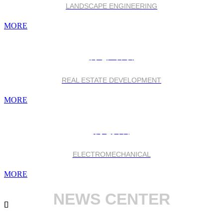
LANDSCAPE ENGINEERING
MORE
房地产开发
REAL ESTATE DEVELOPMENT
MORE
机电安装
ELECTROMECHANICAL
MORE
NEWS CENTER

