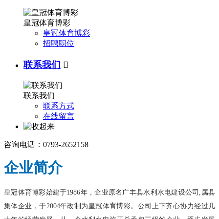
皇冠体育博彩
皇冠体育博彩
招聘职位
联系我们

联系我们
联系方式
在线留言
咨询电话：0793-2652158
企业简介
皇冠体育博彩始建于1986年，企业原名广丰县水利水电建设公司,属县
集体企业，于2004年改制为皇冠体育博彩。公司上下齐心协力经过几