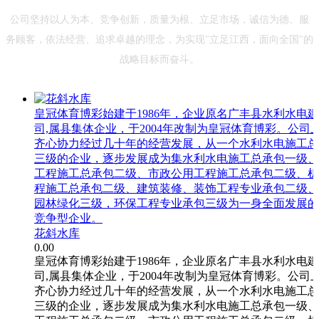
公司坚持以人为本、竞争创新，质量为根、立足市场，诚信为德、服
务顾客，依法经营、追求卓越的理念，为实现"立足江西，面向全国"的
战略目标而奋斗。
皇冠体育博彩始建于1986年，企业原名广丰县水利水电
司,属县集体企业，于2004年改制为皇冠体育博彩。公司
齐心协力经过几十年的经营发展，从一个水利水电施工总
三级的企业，逐步发展成为集水利水电施工总承包一级、
工程施工总承包二级、市政公用工程施工总承包二级、机
程施工总承包二级、建筑装修、装饰工程专业承包二级、
园林绿化三级，环保工程专业承包三级为一身全面发展的
竞争型企业。
花斜水库
0.00
皇冠体育博彩始建于1986年，企业原名广丰县水利水电
司,属县集体企业，于2004年改制为皇冠体育博彩。公司
齐心协力经过几十年的经营发展，从一个水利水电施工总
三级的企业，逐步发展成为集水利水电施工总承包一级、