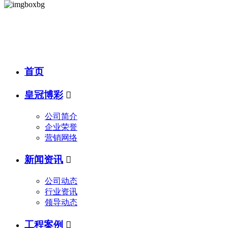
人力资源
我们怀着莫大的欣喜与期望，欢迎你加入我们的团队
首页
皇冠博彩

公司简介
企业荣誉
营销网络
新闻资讯

公司动态
行业资讯
领导动态
工程案例
