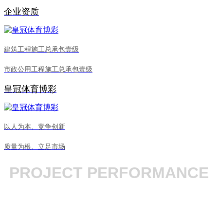
企业资质
建筑工程施工总承包壹级
市政公用工程施工总承包壹级
皇冠体育博彩
以人为本、竞争创新
质量为根、立足市场
PROJECT PERFORMANCE
- 皇冠体育博彩 -