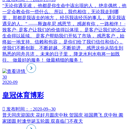
"无论你遇见谁， 他都是你生命中该出现的人， 绝非偶然，他
一定会教会你一些什么。 所以，我也相信，无论我走到哪
里， 那都是我该去的地方， 经历我该经历的事儿， 遇见我该
遇见的人。" ——释迦牟尼 感恩节， 感谢有你，一路相伴！ ·
致客户· 是客户让我们的价值得以体现， 是客户让我们的企业
生命得以延续。 是客户帮助我们开拓了市场， 感恩客户，始
终如一地支持、信赖和包容， 是你们给了我们信任和信心，
使我们不断创新、不断超越、不断前进。 感恩这份从陌生到
熟悉的同舟共济， 未来的日子里， 降龙水利水电将一如既
往。 做最好的服务！ 做最精细的服务！
30
2020-09
皇冠体育博彩

发布时间： : 2020-09--30
普天同庆迎国庆 花好月圆庆中秋 贺国庆 祖国腾飞 庆中秋 阖
家团圆 时逢华诞玉轮圆 双喜临门不夜天