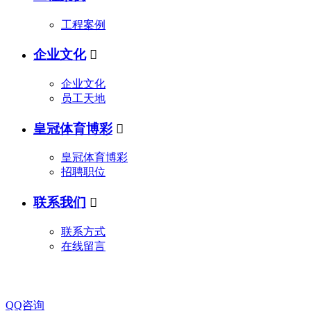
工程案例
企业文化

企业文化
员工天地
皇冠体育博彩

皇冠体育博彩
招聘职位
联系我们

联系方式
在线留言
QQ咨询