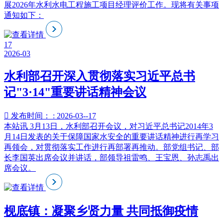
展2026年水利水电工程施工项目经理评价工作。现将有关事项
通知如下：
17
2026-03
水利部召开深入贯彻落实习近平总书
记"3·14"重要讲话精神会议

发布时间： : 2026-03--17
本站讯 3月13日，水利部召开会议，对习近平总书记2014年3
月14日发表的关于保障国家水安全的重要讲话精神进行再学习
再领会，对贯彻落实工作进行再部署再推动。部党组书记、部
长李国英出席会议并讲话，部领导祖雷鸣、王宝恩、孙志禹出
席会议。
枧底镇：凝聚乡贤力量 共同抵御疫情